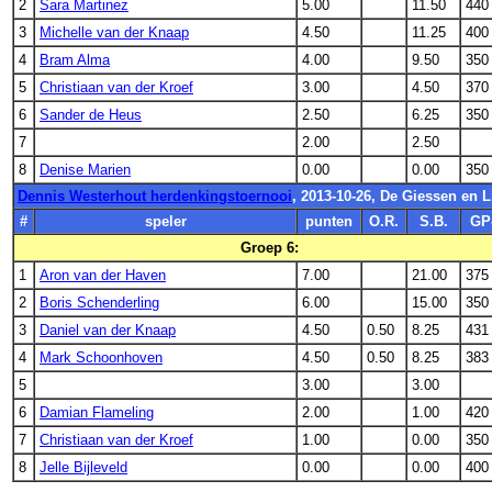
2
Sara Martinez
5.00
11.50
440
3
Michelle van der Knaap
4.50
11.25
400
4
Bram Alma
4.00
9.50
350
5
Christiaan van der Kroef
3.00
4.50
370
6
Sander de Heus
2.50
6.25
350
7
2.00
2.50
8
Denise Marien
0.00
0.00
350
Dennis Westerhout herdenkingstoernooi
, 2013-10-26, De Giessen en 
#
speler
punten
O.R.
S.B.
GP
Groep 6:
1
Aron van der Haven
7.00
21.00
375
2
Boris Schenderling
6.00
15.00
350
3
Daniel van der Knaap
4.50
0.50
8.25
431
4
Mark Schoonhoven
4.50
0.50
8.25
383
5
3.00
3.00
6
Damian Flameling
2.00
1.00
420
7
Christiaan van der Kroef
1.00
0.00
350
8
Jelle Bijleveld
0.00
0.00
400