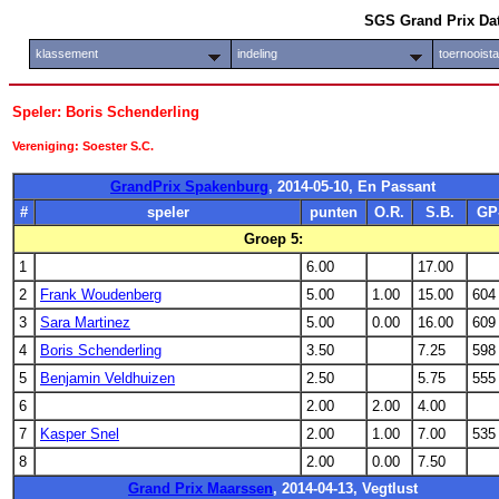
SGS Grand Prix Da
klassement
indeling
toernooist
Speler: Boris Schenderling
Vereniging: Soester S.C.
GrandPrix Spakenburg
, 2014-05-10, En Passant
#
speler
punten
O.R.
S.B.
GP
Groep 5:
1
6.00
17.00
2
Frank Woudenberg
5.00
1.00
15.00
604
3
Sara Martinez
5.00
0.00
16.00
609
4
Boris Schenderling
3.50
7.25
598
5
Benjamin Veldhuizen
2.50
5.75
555
6
2.00
2.00
4.00
7
Kasper Snel
2.00
1.00
7.00
535
8
2.00
0.00
7.50
Grand Prix Maarssen
, 2014-04-13, Vegtlust