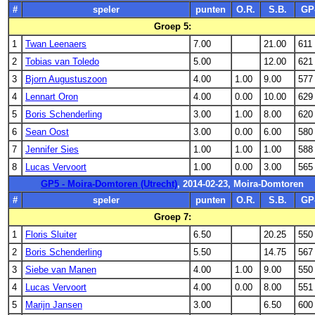
#
speler
punten
O.R.
S.B.
GP
Groep 5:
1
Twan Leenaers
7.00
21.00
611
2
Tobias van Toledo
5.00
12.00
621
3
Bjorn Augustuszoon
4.00
1.00
9.00
577
4
Lennart Oron
4.00
0.00
10.00
629
5
Boris Schenderling
3.00
1.00
8.00
620
6
Sean Oost
3.00
0.00
6.00
580
7
Jennifer Sies
1.00
1.00
1.00
588
8
Lucas Vervoort
1.00
0.00
3.00
565
GP5 - Moira-Domtoren (Utrecht)
, 2014-02-23, Moira-Domtoren
#
speler
punten
O.R.
S.B.
GP
Groep 7:
1
Floris Sluiter
6.50
20.25
550
2
Boris Schenderling
5.50
14.75
567
3
Siebe van Manen
4.00
1.00
9.00
550
4
Lucas Vervoort
4.00
0.00
8.00
551
5
Marijn Jansen
3.00
6.50
600