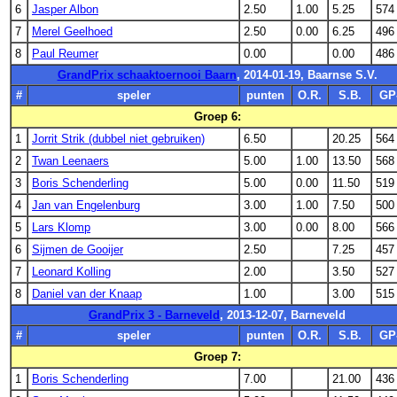
6
Jasper Albon
2.50
1.00
5.25
574
7
Merel Geelhoed
2.50
0.00
6.25
496
8
Paul Reumer
0.00
0.00
486
GrandPrix schaaktoernooi Baarn
, 2014-01-19, Baarnse S.V.
#
speler
punten
O.R.
S.B.
GP
Groep 6:
1
Jorrit Strik (dubbel niet gebruiken)
6.50
20.25
564
2
Twan Leenaers
5.00
1.00
13.50
568
3
Boris Schenderling
5.00
0.00
11.50
519
4
Jan van Engelenburg
3.00
1.00
7.50
500
5
Lars Klomp
3.00
0.00
8.00
566
6
Sijmen de Gooijer
2.50
7.25
457
7
Leonard Kolling
2.00
3.50
527
8
Daniel van der Knaap
1.00
3.00
515
GrandPrix 3 - Barneveld
, 2013-12-07, Barneveld
#
speler
punten
O.R.
S.B.
GP
Groep 7:
1
Boris Schenderling
7.00
21.00
436