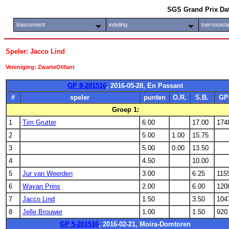
SGS Grand Prix Da
klassement
indeling
toernooist
Speler: Jacco Lind
Vereniging: ZwarteOlifant
GP 8-201516
, 2016-05-28, En Passant
#
speler
punten
O.R.
S.B.
GP
Groep 1:
1
Tim Grutter
6.00
17.00
174
2
5.00
1.00
15.75
3
5.00
0.00
13.50
4
4.50
10.00
5
Jur van Weerden
3.00
6.25
115
6
Wayan Prins
2.00
6.00
120
7
Jacco Lind
1.50
3.50
104
8
Jelle Brouwer
1.00
1.50
920
GP 5-201516
, 2016-02-21, Moira-Domtoren