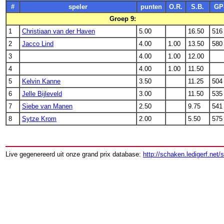
#
speler
punten
O.R.
S.B.
GP
Groep 9:
1
Christiaan van der Haven
5.00
16.50
516
2
Jacco Lind
4.00
1.00
13.50
580
3
4.00
1.00
12.00
4
4.00
1.00
11.50
5
Kelvin Kanne
3.50
11.25
504
6
Jelle Bijleveld
3.00
11.50
535
7
Siebe van Manen
2.50
9.75
541
8
Sytze Krom
2.00
5.50
575
Live gegenereerd uit onze grand prix database:
http://schaken.ledigerf.net/