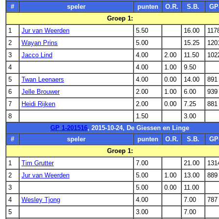
#
speler
punten
O.R.
S.B.
GP
Groep 1:
1
Jur van Weerden
5.50
16.00
117
2
Wayan Prins
5.00
15.25
120
3
Jacco Lind
4.00
2.00
11.50
102
4
4.00
1.00
9.50
5
Twan Leenaers
4.00
0.00
14.00
891
6
Jelle Brouwer
2.00
1.00
6.00
939
7
Heidi Rijken
2.00
0.00
7.25
881
8
1.50
3.00
GP 1-201516
, 2015-10-24, De Giessen en Linge
#
speler
punten
O.R.
S.B.
GP
Groep 1:
1
Tim Grutter
7.00
21.00
131
2
Jur van Weerden
5.00
1.00
13.00
889
3
5.00
0.00
11.00
4
Wesley Tjong
4.00
7.00
787
5
3.00
7.00