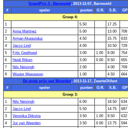
GrandPrix 3 - Barneveld
, 2013-12-07, Barneveld
#
speler
punten
O.R.
S.B.
GP
Groep 4:
1
5.50
17.25
2
Anna Martinez
5.00
13.00
708
3
Arman Akagunduz
4.50
15.75
633
4
Jacco Lind
4.00
10.50
729
5
Frits Geelhoed
3.00
1.00
8.00
754
6
Heidi Rijken
3.00
0.00
8.50
655
7
Nils Neisingh
2.00
4.00
709
8
Wouter Meeuwsen
1.00
4.50
664
De grote prijs van Woerden
, 2013-11-17, ZwarteOlifant
#
speler
punten
O.R.
S.B.
GP
Groep 3:
1
Nils Neisingh
6.00
18.50
634
2
Jacco Lind
5.50
14.75
687
3
Veronika Dijkstra
3.50
1.00
9.50
632
4
Jur van Weerden
3.50
0.00
13.75
594