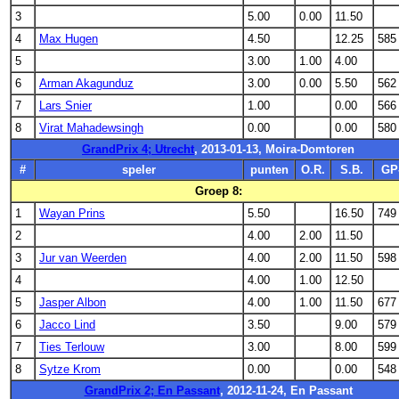
3
5.00
0.00
11.50
4
Max Hugen
4.50
12.25
585
5
3.00
1.00
4.00
6
Arman Akagunduz
3.00
0.00
5.50
562
7
Lars Snier
1.00
0.00
566
8
Virat Mahadewsingh
0.00
0.00
580
GrandPrix 4; Utrecht
, 2013-01-13, Moira-Domtoren
#
speler
punten
O.R.
S.B.
GP
Groep 8:
1
Wayan Prins
5.50
16.50
749
2
4.00
2.00
11.50
3
Jur van Weerden
4.00
2.00
11.50
598
4
4.00
1.00
12.50
5
Jasper Albon
4.00
1.00
11.50
677
6
Jacco Lind
3.50
9.00
579
7
Ties Terlouw
3.00
8.00
599
8
Sytze Krom
0.00
0.00
548
GrandPrix 2; En Passant
, 2012-11-24, En Passant