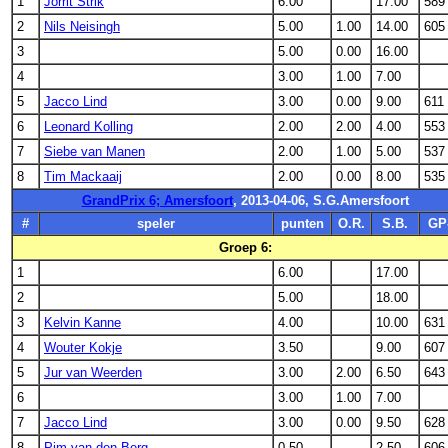
1
Jorrit Strik
6.00
17.00
589
2
Nils Neisingh
5.00
1.00
14.00
605
3
5.00
0.00
16.00
4
3.00
1.00
7.00
5
Jacco Lind
3.00
0.00
9.00
611
6
Leonard Kolling
2.00
2.00
4.00
553
7
Siebe van Manen
2.00
1.00
5.00
537
8
Tim Mackaaij
2.00
0.00
8.00
535
GrandPrix 6; Amersfoort
, 2013-04-06, S.G.Amersfoort
#
speler
punten
O.R.
S.B.
GP
Groep 6:
1
6.00
17.00
2
5.00
18.00
3
Kelvin Kanne
4.00
10.00
631
4
Wouter Kokje
3.50
9.00
607
5
Jur van Weerden
3.00
2.00
6.50
643
6
3.00
1.00
7.00
7
Jacco Lind
3.00
0.00
9.50
628
8
Pim van den Berg
0.50
2.50
606