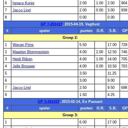
6
Ignace Konig
2.00
1.00
2.00
904
7
Jacco Lind
2.00
0.00
3.00
939
8
0.00
0.00
GP 7-201415
, 2015-04-19, Vegtlust
#
speler
punten
O.R.
S.B.
GP
Groep 2:
1
Wayan Prins
5.50
17.00
729
2
Maarten Blommestein
4.00
2.00
12.50
746
3
Heidi Rijken
4.00
1.00
14.00
705
4
Jelle Brouwer
4.00
0.00
10.50
703
5
3.50
11.25
6
3.00
9.00
7
Jacco Lind
2.50
9.50
698
8
1.50
4.25
GP 5-201415
, 2015-02-14, En Passant
#
speler
punten
O.R.
S.B.
GP
Groep 3:
1
6.00
17.00