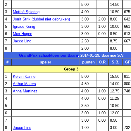
2
5.00
14.50
3
Matthé Spiering
4.00
10.50
675
4
Jorrit Strik (dubbel niet gebruiken)
3.00
2.00
8.00
642
5
Ignace Konig
3.00
1.00
10.00
661
6
Max Hugen
3.00
0.00
8.50
613
7
Jacco Lind
2.50
8.75
667
8
2.00
8.00
GrandPrix schaaktoernooi Baarn
, 2014-01-19, Baarnse S.V.
#
speler
punten
O.R.
S.B.
GP
Groep 3:
1
Kelvin Kanne
5.00
15.50
811
2
Arthur Maters
4.50
14.00
800
3
Anna Martinez
4.00
1.00
12.75
748
4
4.00
0.00
11.25
5
3.50
10.50
6
3.00
1.00
12.00
7
3.00
0.00
8.50
8
Jacco Lind
1.00
3.00
732