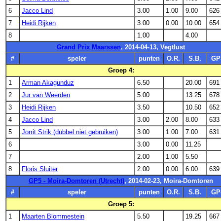
6
Jacco Lind
3.00
1.00
9.00
626
7
Heidi Rijken
3.00
0.00
10.00
654
8
1.00
4.00
Grand Prix Maarssen
, 2014-04-13, Vegtlust
#
speler
punten
O.R.
S.B.
GP
Groep 4:
1
Arman Akagunduz
6.50
20.00
691
2
Jur van Weerden
5.00
13.25
678
3
Heidi Rijken
3.50
10.50
652
4
Jacco Lind
3.00
2.00
8.00
633
5
Jorrit Strik (dubbel niet gebruiken)
3.00
1.00
7.00
631
6
3.00
0.00
11.25
7
2.00
1.00
5.50
8
Floris Sluiter
2.00
0.00
6.00
639
GP5 - Moira-Domtoren (Utrecht)
, 2014-02-23, Moira-Domtoren
#
speler
punten
O.R.
S.B.
GP
Groep 5:
1
Maarten Blommestein
5.50
19.25
667