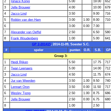
2
Ignace Konig
5.00
19.00
652
3
Jelle Brouwer
4.00
10.00
679
4
Jacco Lind
3.50
9.00
716
5
Robbin van den Ham
3.00
1.00
8.00
710
6
3.00
0.00
7.00
7
Alexander van Oeffel
2.50
6.50
580
8
Frank Woudenberg
1.00
5.00
641
GP 2-201415
, 2014-11-09, Soester S.C.
#
speler
punten
O.R.
S.B.
GP
Groep 3:
1
Heidi Rijken
5.50
17.75
717
2
Twan Leenaers
5.00
14.00
712
3
Jacco Lind
4.50
11.75
674
4
Jur van Weerden
3.50
1.00
9.50
740
5
Lennart Oron
3.50
0.00
11.50
717
6
Wesley Tjong
2.50
1.00
8.75
686
7
Jelle Brouwer
2.50
0.00
6.75
680
8
1.00
2.50