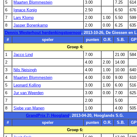
5
Maarten Blommestein
3.00
7.25
614
6
Ignace Konig
2.50
6.50
676
7
Lars Klomp
2.00
1.00
5.50
599
8
Jasper Bonenkamp
2.00
0.00
6.25
635
Dennis Westerhout herdenkingstoernooi
, 2013-10-26, De Giessen en 
#
speler
punten
O.R.
S.B.
GP
Groep 4:
1
Jacco Lind
7.00
21.00
584
2
4.00
2.00
14.00
3
Nils Neisingh
4.00
1.00
10.00
640
4
Maarten Blommestein
4.00
0.00
9.00
610
5
Leonard Kolling
3.00
1.00
6.00
516
6
Jur van Weerden
3.00
0.00
7.00
625
7
2.00
5.00
8
Siebe van Manen
1.00
4.00
505
GrandPrix 7; Hoogland
, 2013-04-20, Hooglands S.G.
#
speler
punten
O.R.
S.B.
GP
Groep 6: