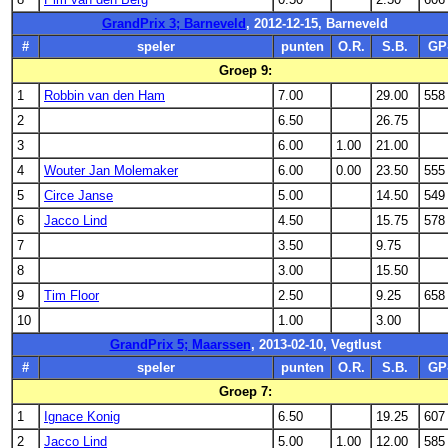
GrandPrix 3; Barneveld
, 2012-12-15, Barneveld
#
speler
punten
O.R.
S.B.
GP
Groep 9:
1
Robbin van den Ham
7.00
29.00
558
2
6.50
26.75
3
6.00
1.00
21.00
4
Wouter Jan Molemaker
6.00
0.00
23.50
555
5
Circe Janse
5.00
14.50
549
6
Jacco Lind
4.50
15.75
578
7
3.50
9.75
8
3.00
15.50
9
Tim Floor
2.50
9.25
658
10
1.00
3.00
GrandPrix 5; Maarssen
, 2013-02-10, Vegtlust
#
speler
punten
O.R.
S.B.
GP
Groep 7:
1
Ignace Konig
6.50
19.25
607
2
Jacco Lind
5.00
1.00
12.00
585