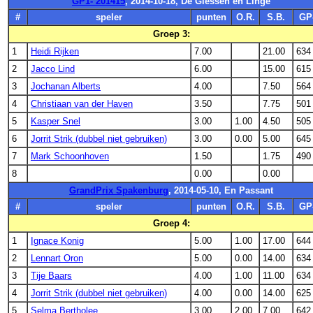
GP1- 201415
, 2014-10-18, De Giessen en Linge
#
speler
punten
O.R.
S.B.
GP
Groep 3:
1
Heidi Rijken
7.00
21.00
634
2
Jacco Lind
6.00
15.00
615
3
Jochanan Alberts
4.00
7.50
564
4
Christiaan van der Haven
3.50
7.75
501
5
Kasper Snel
3.00
1.00
4.50
505
6
Jorrit Strik (dubbel niet gebruiken)
3.00
0.00
5.00
645
7
Mark Schoonhoven
1.50
1.75
490
8
0.00
0.00
GrandPrix Spakenburg
, 2014-05-10, En Passant
#
speler
punten
O.R.
S.B.
GP
Groep 4:
1
Ignace Konig
5.00
1.00
17.00
644
2
Lennart Oron
5.00
0.00
14.00
634
3
Tije Baars
4.00
1.00
11.00
634
4
Jorrit Strik (dubbel niet gebruiken)
4.00
0.00
14.00
625
5
Selma Bertholee
3.00
2.00
7.00
642