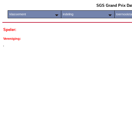
SGS Grand Prix Da
klassement
indeling
toernooist
Speler:
Vereniging: