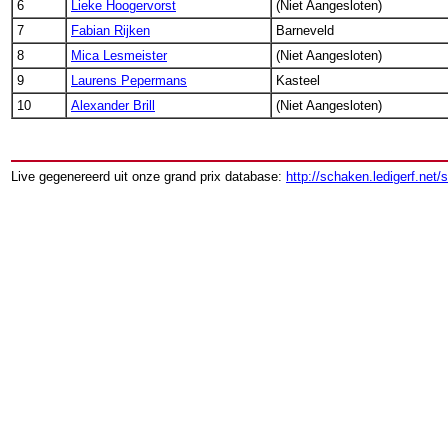
6
Lieke Hoogervorst
(Niet Aangesloten)
7
Fabian Rijken
Barneveld
8
Mica Lesmeister
(Niet Aangesloten)
9
Laurens Pepermans
Kasteel
10
Alexander Brill
(Niet Aangesloten)
Live gegenereerd uit onze grand prix database:
http://schaken.ledigerf.net/