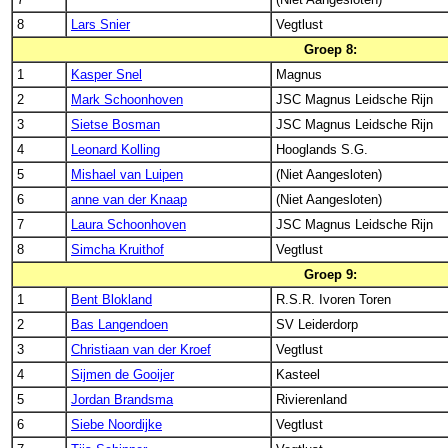
8
Lars Snier
Vegtlust
Groep 8:
1
Kasper Snel
Magnus
2
Mark Schoonhoven
JSC Magnus Leidsche Rijn
3
Sietse Bosman
JSC Magnus Leidsche Rijn
4
Leonard Kolling
Hooglands S.G.
5
Mishael van Luipen
(Niet Aangesloten)
6
anne van der Knaap
(Niet Aangesloten)
7
Laura Schoonhoven
JSC Magnus Leidsche Rijn
8
Simcha Kruithof
Vegtlust
Groep 9:
1
Bent Blokland
R.S.R. Ivoren Toren
2
Bas Langendoen
SV Leiderdorp
3
Christiaan van der Kroef
Vegtlust
4
Sijmen de Gooijer
Kasteel
5
Jordan Brandsma
Rivierenland
6
Siebe Noordijke
Vegtlust