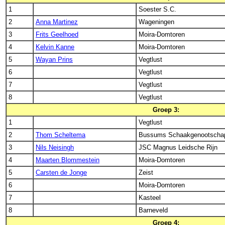
1
Soester S.C.
2
Anna Martinez
Wageningen
3
Frits Geelhoed
Moira-Domtoren
4
Kelvin Kanne
Moira-Domtoren
5
Wayan Prins
Vegtlust
6
Vegtlust
7
Vegtlust
8
Vegtlust
Groep 3:
1
Vegtlust
2
Thom Scheltema
Bussums Schaakgenootscha
3
Nils Neisingh
JSC Magnus Leidsche Rijn
4
Maarten Blommestein
Moira-Domtoren
5
Carsten de Jonge
Zeist
6
Moira-Domtoren
7
Kasteel
8
Barneveld
Groep 4: