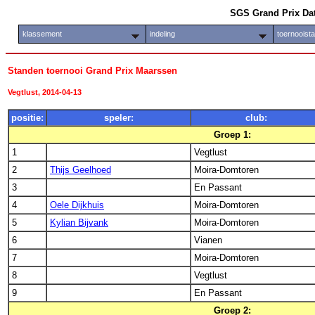
SGS Grand Prix Da
klassement
indeling
toernooist
Standen toernooi Grand Prix Maarssen
Vegtlust, 2014-04-13
positie:
speler:
club:
Groep 1:
1
Vegtlust
2
Thijs Geelhoed
Moira-Domtoren
3
En Passant
4
Oele Dijkhuis
Moira-Domtoren
5
Kylian Bijvank
Moira-Domtoren
6
Vianen
7
Moira-Domtoren
8
Vegtlust
9
En Passant
Groep 2: