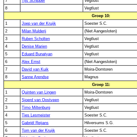
7
Tijs Schipper
Vegtlust
8
Vegtlust
Groep 10:
1
Joep van der Kruijk
Soester S.C.
2
Milan Mulderij
(Niet Aangesloten)
3
Ruben Scholten
Vegtlust
4
Denise Marien
Vegtlust
5
Eduard Bunatyan
Vegtlust
6
Alex Ernst
(Niet Aangesloten)
7
David van Kuik
Moira-Domtoren
8
Sanne Arendse
Magnus
Groep 11:
1
Quinten van Lingen
Moira-Domtoren
2
Sjoerd van Oostveen
Vegtlust
3
Timo Miltenburg
Vegtlust
4
Ties Lesmeister
Soester S.C.
5
Gabriël Reijans
Hilversums S.G.
6
Tom van der Kruijk
Soester S.C.