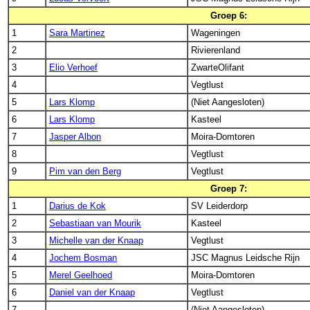
Groep 6:
1
Sara Martinez
Wageningen
2
Rivierenland
3
Elio Verhoef
ZwarteOlifant
4
Vegtlust
5
Lars Klomp
(Niet Aangesloten)
6
Lars Klomp
Kasteel
7
Jasper Albon
Moira-Domtoren
8
Vegtlust
9
Pim van den Berg
Vegtlust
Groep 7:
1
Darius de Kok
SV Leiderdorp
2
Sebastiaan van Mourik
Kasteel
3
Michelle van der Knaap
Vegtlust
4
Jochem Bosman
JSC Magnus Leidsche Rijn
5
Merel Geelhoed
Moira-Domtoren
6
Daniel van der Knaap
Vegtlust
7
(Niet Aangesloten)