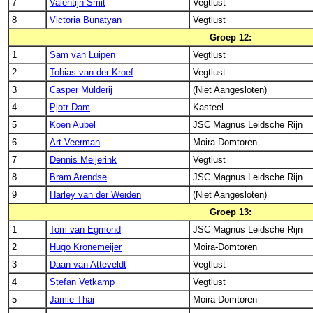
7
Valentijn Smit
Vegtlust
8
Victoria Bunatyan
Vegtlust
Groep 12:
1
Sam van Luipen
Vegtlust
2
Tobias van der Kroef
Vegtlust
3
Casper Mulderij
(Niet Aangesloten)
4
Pjotr Dam
Kasteel
5
Koen Aubel
JSC Magnus Leidsche Rijn
6
Art Veerman
Moira-Domtoren
7
Dennis Meijerink
Vegtlust
8
Bram Arendse
JSC Magnus Leidsche Rijn
9
Harley van der Weiden
(Niet Aangesloten)
Groep 13:
1
Tom van Egmond
JSC Magnus Leidsche Rijn
2
Hugo Kronemeijer
Moira-Domtoren
3
Daan van Atteveldt
Vegtlust
4
Stefan Vetkamp
Vegtlust
5
Jamie Thai
Moira-Domtoren