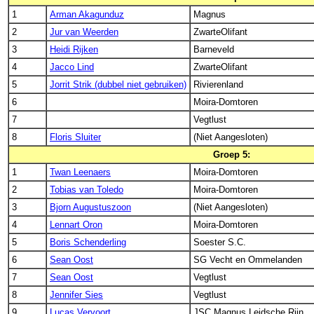
1
Arman Akagunduz
Magnus
2
Jur van Weerden
ZwarteOlifant
3
Heidi Rijken
Barneveld
4
Jacco Lind
ZwarteOlifant
5
Jorrit Strik (dubbel niet gebruiken)
Rivierenland
6
Moira-Domtoren
7
Vegtlust
8
Floris Sluiter
(Niet Aangesloten)
Groep 5:
1
Twan Leenaers
Moira-Domtoren
2
Tobias van Toledo
Moira-Domtoren
3
Bjorn Augustuszoon
(Niet Aangesloten)
4
Lennart Oron
Moira-Domtoren
5
Boris Schenderling
Soester S.C.
6
Sean Oost
SG Vecht en Ommelanden
7
Sean Oost
Vegtlust
8
Jennifer Sies
Vegtlust
9
Lucas Vervoort
JSC Magnus Leidsche Rijn