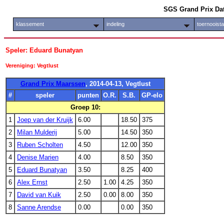
SGS Grand Prix Da
klassement
indeling
toernooist
Speler: Eduard Bunatyan
Vereniging: Vegtlust
Grand Prix Maarssen
, 2014-04-13, Vegtlust
#
speler
punten
O.R.
S.B.
GP-elo
Groep 10:
1
Joep van der Kruijk
6.00
18.50
375
2
Milan Mulderij
5.00
14.50
350
3
Ruben Scholten
4.50
12.00
350
4
Denise Marien
4.00
8.50
350
5
Eduard Bunatyan
3.50
8.25
400
6
Alex Ernst
2.50
1.00
4.25
350
7
David van Kuik
2.50
0.00
8.00
350
8
Sanne Arendse
0.00
0.00
350