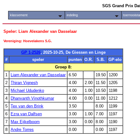
SGS Grand Prix Da
klassement
indeling
toernooist
Speler: Liam Alexander van Dasselaar
Vereniging: Hoevelakens S.G.
GP 1-2526
, 2025-10-25, De Giessen en Linge
#
speler
punten
O.R.
S.B.
GP-elo
Groep 8:
1
Liam Alexander van Dasselaar
6.50
19.50
1200
2
Thiran Vignesh
4.00
2.00
11.50
1205
3
Michael Ududenko
4.00
1.00
10.50
1198
4
Dhanvanth Vinothkumar
4.00
0.00
11.00
1212
5
Tex van den Brink
3.50
8.00
1199
6
Ezra van Dalfsen
3.00
1.00
7.00
1197
7
Max Eijkelboom
3.00
0.00
8.00
1190
8
Andre Torres
0.00
0.00
1197