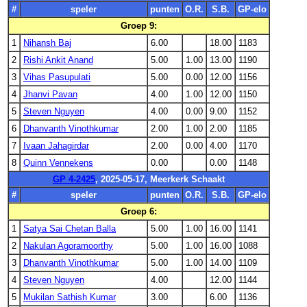
#
speler
punten
O.R.
S.B.
GP-elo
Groep 9:
1
Nihansh Baj
6.00
18.00
1183
2
Rishi Ankit Anand
5.00
1.00
13.00
1190
3
Vihas Pasupulati
5.00
0.00
12.00
1156
4
Jhanvi Pavan
4.00
1.00
12.00
1150
5
Steven Nguyen
4.00
0.00
9.00
1152
6
Dhanvanth Vinothkumar
2.00
1.00
2.00
1185
7
Ivaan Jahagirdar
2.00
0.00
4.00
1170
8
Quinn Vennekens
0.00
0.00
1148
GP 4-2425
, 2025-05-17, Meerkerk Schaakt
#
speler
punten
O.R.
S.B.
GP-elo
Groep 6:
1
Satya Sai Chetan Balla
5.00
1.00
16.00
1141
2
Nakulan Agoramoorthy
5.00
1.00
16.00
1088
3
Dhanvanth Vinothkumar
5.00
1.00
14.00
1109
4
Steven Nguyen
4.00
12.00
1144
5
Mukilan Sathish Kumar
3.00
6.00
1136