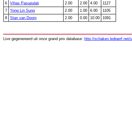
6
Vihas Pasupulati
2.00
2.00
4.00
1127
7
Yong Lin Sung
2.00
1.00
6.00
1105
8
Stan van Doorn
2.00
0.00
10.00
1091
Live gegenereerd uit onze grand prix database:
http://schaken.ledigerf.net/