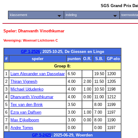
SGS Grand Prix Da
klassement
indeling
toernooist
Speler: Dhanvanth Vinothkumar
Vereniging: Woensel Lichttoren C
GP 1-2526
, 2025-10-25, De Giessen en Linge
#
speler
punten
O.R.
S.B.
GP-elo
Groep 8:
1
Liam Alexander van Dasselaar
6.50
19.50
1200
2
Thiran Vignesh
4.00
2.00
11.50
1205
3
Michael Ududenko
4.00
1.00
10.50
1198
4
Dhanvanth Vinothkumar
4.00
0.00
11.00
1212
5
Tex van den Brink
3.50
8.00
1199
6
Ezra van Dalfsen
3.00
1.00
7.00
1197
7
Max Eijkelboom
3.00
0.00
8.00
1190
8
Andre Torres
0.00
0.00
1197
GP 5-2425
, 2025-06-29, Woerden