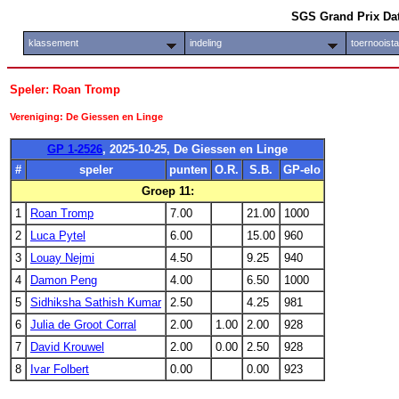
SGS Grand Prix Da
klassement
indeling
toernooist
Speler: Roan Tromp
Vereniging: De Giessen en Linge
GP 1-2526
, 2025-10-25, De Giessen en Linge
#
speler
punten
O.R.
S.B.
GP-elo
Groep 11:
1
Roan Tromp
7.00
21.00
1000
2
Luca Pytel
6.00
15.00
960
3
Louay Nejmi
4.50
9.25
940
4
Damon Peng
4.00
6.50
1000
5
Sidhiksha Sathish Kumar
2.50
4.25
981
6
Julia de Groot Corral
2.00
1.00
2.00
928
7
David Krouwel
2.00
0.00
2.50
928
8
Ivar Folbert
0.00
0.00
923