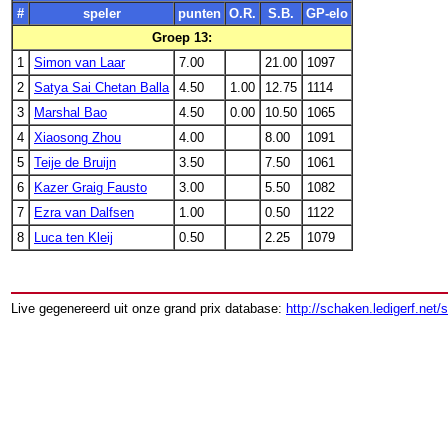
#
speler
punten
O.R.
S.B.
GP-elo
Groep 13:
1
Simon van Laar
7.00
21.00
1097
2
Satya Sai Chetan Balla
4.50
1.00
12.75
1114
3
Marshal Bao
4.50
0.00
10.50
1065
4
Xiaosong Zhou
4.00
8.00
1091
5
Teije de Bruijn
3.50
7.50
1061
6
Kazer Graig Fausto
3.00
5.50
1082
7
Ezra van Dalfsen
1.00
0.50
1122
8
Luca ten Kleij
0.50
2.25
1079
Live gegenereerd uit onze grand prix database:
http://schaken.ledigerf.net/