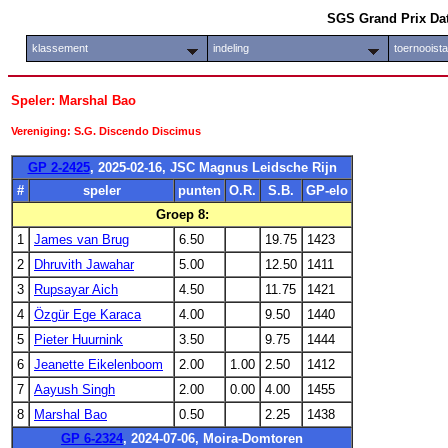
SGS Grand Prix Da
klassement
indeling
toernooist
Speler: Marshal Bao
Vereniging: S.G. Discendo Discimus
GP 2-2425
, 2025-02-16, JSC Magnus Leidsche Rijn
#
speler
punten
O.R.
S.B.
GP-elo
Groep 8:
1
James van Brug
6.50
19.75
1423
2
Dhruvith Jawahar
5.00
12.50
1411
3
Rupsayar Aich
4.50
11.75
1421
4
Özgür Ege Karaca
4.00
9.50
1440
5
Pieter Huurnink
3.50
9.75
1444
6
Jeanette Eikelenboom
2.00
1.00
2.50
1412
7
Aayush Singh
2.00
0.00
4.00
1455
8
Marshal Bao
0.50
2.25
1438
GP 6-2324
, 2024-07-06, Moira-Domtoren