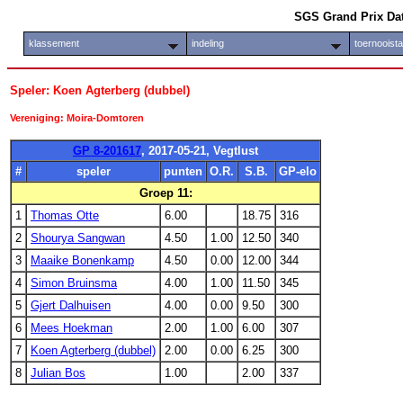
SGS Grand Prix Da
klassement
indeling
toernooist
Speler: Koen Agterberg (dubbel)
Vereniging: Moira-Domtoren
GP 8-201617
, 2017-05-21, Vegtlust
#
speler
punten
O.R.
S.B.
GP-elo
Groep 11:
1
Thomas Otte
6.00
18.75
316
2
Shourya Sangwan
4.50
1.00
12.50
340
3
Maaike Bonenkamp
4.50
0.00
12.00
344
4
Simon Bruinsma
4.00
1.00
11.50
345
5
Gjert Dalhuisen
4.00
0.00
9.50
300
6
Mees Hoekman
2.00
1.00
6.00
307
7
Koen Agterberg (dubbel)
2.00
0.00
6.25
300
8
Julian Bos
1.00
2.00
337