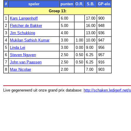
#
speler
punten
O.R.
S.B.
GP-elo
Groep 13:
1
Kars Langenhoff
6.00
17.00
900
2
Fletcher de Bakker
5.00
16.00
948
3
Jim Schukking
4.00
13.00
936
4
Mukilan Sathish Kumar
3.00
1.00
10.00
947
5
Linda Lei
3.00
0.00
9.00
956
6
Steven Nguyen
2.50
0.50
6.25
957
7
John van Paassen
2.50
0.50
6.25
916
8
Max Nicolae
2.00
7.00
903
Live gegenereerd uit onze grand prix database:
http://schaken.ledigerf.net/