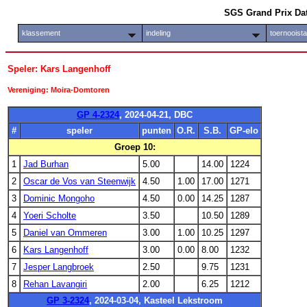
SGS Grand Prix Da
klassement
indeling
toernooist
Speler: Kars Langenhoff
Vereniging: Moira-Domtoren
GP 4-2324
, 2024-04-21, DBC
#
speler
punten
O.R.
S.B.
GP-elo
Groep 10:
1
Jad Burhan
5.00
14.00
1224
2
Oscar de Vos van Steenwijk
4.50
1.00
17.00
1271
3
Dominic Mongoho
4.50
0.00
14.25
1287
4
Yoeri Scholte
3.50
10.50
1289
5
Daniel van Ommeren
3.00
1.00
10.25
1297
6
Kars Langenhoff
3.00
0.00
8.00
1232
7
Jesper Langbroek
2.50
9.75
1231
8
Rehan Lavangiri
2.00
6.25
1212
GP 3-2324
, 2024-03-04, Kasteel Lekstroom