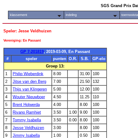
SGS Grand Prix Da
klassement
indeling
toernooist
Speler: Jesse Veldhuizen
Vereniging: En Passant
GP 7-201819
, 2019-03-09, En Passant
#
speler
punten
O.R.
S.B.
GP-elo
Groep 13:
1
Philip Wieberdink
8.00
31.00
100
2
Jitse van den Berg
7.00
21.50
132
3
Thijs van Klingeren
5.00
12.00
100
4
Wouter Nieuwboer
4.50
11.25
110
5
Brent Holwerda
4.00
8.00
100
6
Rivano Ramhiet
3.50
1.00
9.00
100
7
Tommy Isabella
3.50
0.00
8.00
100
8
Jesse Veldhuizen
3.00
8.00
100
9
Jimmy Isabella
1.00
0.50
100