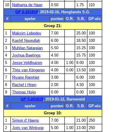
10
Nathanja de Haan
0.50
1.75
110
GP 6-201819
, 2019-02-16, Hooglands S.G.
#
speler
punten
O.R.
S.B.
GP-elo
Groep 21:
1
Maksim Lebedev
7.00
25.00
100
2
Kashif Noorullah
6.00
18.50
100
3
Muhilan Natarajan
5.50
15.25
100
4
Joshua Baetings
4.50
15.75
100
5
Jesse Veldhuizen
4.00
1.00
9.00
100
6
Thijs van Klingeren
4.00
0.00
13.50
100
7
Rivano Ramhiet
3.00
6.00
100
8
Rachel t Hoen
2.00
4.50
100
9
Thomas Huijg
0.00
0.00
100
GP 5-201819
, 2019-01-12, Barneveld
#
speler
punten
O.R.
S.B.
GP-elo
Groep 10:
1
Simon d' Haens
7.00
21.00
250
2
Joris van Winkoop
5.00
1.00
13.00
250