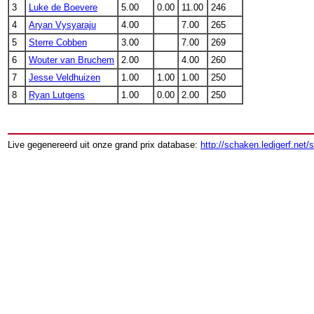
3
Luke de Boevere
5.00
0.00
11.00
246
4
Aryan Vysyaraju
4.00
7.00
265
5
Sterre Cobben
3.00
7.00
269
6
Wouter van Bruchem
2.00
4.00
260
7
Jesse Veldhuizen
1.00
1.00
1.00
250
8
Ryan Lutgens
1.00
0.00
2.00
250
Live gegenereerd uit onze grand prix database:
http://schaken.ledigerf.net/