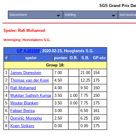
SGS Grand Prix Da
klassement
indeling
toernooist
Speler: Rafi Mohamed
Vereniging: Hoevelakens S.G.
GP 4-201920
, 2020-02-15, Hooglands S.G.
#
speler
punten
O.R.
S.B.
GP-elo
Groep 18:
1
James Dorrestein
7.00
21.00
154
2
Thomas van der Kooij
4.50
12.25
175
3
Rafi Mohamed
4.00
9.50
150
4
Mukilan Sathish Kumar
3.50
1.00
7.75
150
5
Wouter Blanken
3.50
0.00
7.75
175
6
Fabian Berisa
3.00
6.50
161
7
Dominic Mongoho
2.50
6.25
150
8
Koen Strikers
0.00
0.00
175