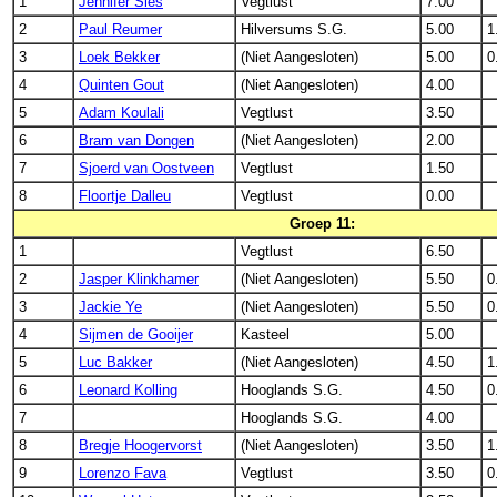
1
Jennifer Sies
Vegtlust
7.00
2
Paul Reumer
Hilversums S.G.
5.00
1
3
Loek Bekker
(Niet Aangesloten)
5.00
0
4
Quinten Gout
(Niet Aangesloten)
4.00
5
Adam Koulali
Vegtlust
3.50
6
Bram van Dongen
(Niet Aangesloten)
2.00
7
Sjoerd van Oostveen
Vegtlust
1.50
8
Floortje Dalleu
Vegtlust
0.00
Groep 11:
1
Vegtlust
6.50
2
Jasper Klinkhamer
(Niet Aangesloten)
5.50
0
3
Jackie Ye
(Niet Aangesloten)
5.50
0
4
Sijmen de Gooijer
Kasteel
5.00
5
Luc Bakker
(Niet Aangesloten)
4.50
1
6
Leonard Kolling
Hooglands S.G.
4.50
0
7
Hooglands S.G.
4.00
8
Bregje Hoogervorst
(Niet Aangesloten)
3.50
1
9
Lorenzo Fava
Vegtlust
3.50
0