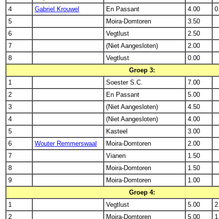
4
Gabriel Krouwel
En Passant
4.00
0
5
Moira-Domtoren
3.50
6
Vegtlust
2.50
7
(Niet Aangesloten)
2.00
8
Vegtlust
0.00
Groep 3:
1
Soester S.C.
7.00
2
En Passant
5.00
3
(Niet Aangesloten)
4.50
4
(Niet Aangesloten)
4.00
5
Kasteel
3.00
6
Wouter Remmerswaal
Moira-Domtoren
2.00
7
Vianen
1.50
8
Moira-Domtoren
1.50
9
Moira-Domtoren
1.00
Groep 4:
1
Vegtlust
5.00
2
2
Moira-Domtoren
5.00
1