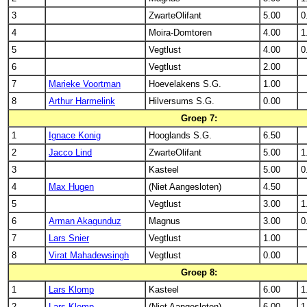
3
ZwarteOlifant
5.00
0
4
Moira-Domtoren
4.00
1
5
Vegtlust
4.00
0
6
Vegtlust
2.00
7
Marieke Voortman
Hoevelakens S.G.
1.00
8
Arthur Harmelink
Hilversums S.G.
0.00
Groep 7:
1
Ignace Konig
Hooglands S.G.
6.50
2
Jacco Lind
ZwarteOlifant
5.00
1
3
Kasteel
5.00
0
4
Max Hugen
(Niet Aangesloten)
4.50
5
Vegtlust
3.00
1
6
Arman Akagunduz
Magnus
3.00
0
7
Lars Snier
Vegtlust
1.00
8
Virat Mahadewsingh
Vegtlust
0.00
Groep 8:
1
Lars Klomp
Kasteel
6.00
1
2
Lars Klomp
(Niet Aangesloten)
6.00
1