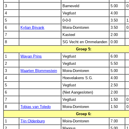
3
Barneveld
5.00
0
4
Vegtlust
4.00
5
0-0-0
3.50
1
6
Kylian Bijvank
Moira-Domtoren
3.50
0
7
Kasteel
2.00
8
SG Vecht en Ommelanden
0.00
Groep 5:
1
Wayan Prins
Vegtlust
6.00
2
Vegtlust
5.50
3
Maarten Blommestein
Moira-Domtoren
5.00
4
Hoevelakens S.G.
4.00
5
Vegtlust
2.50
6
(Niet Aangesloten)
2.00
7
Vegtlust
1.50
0
8
Tobias van Toledo
Moira-Domtoren
1.50
0
Groep 6:
1
Tijn Oldenburg
Moira-Domtoren
7.00
2
Magnus
5.00
1