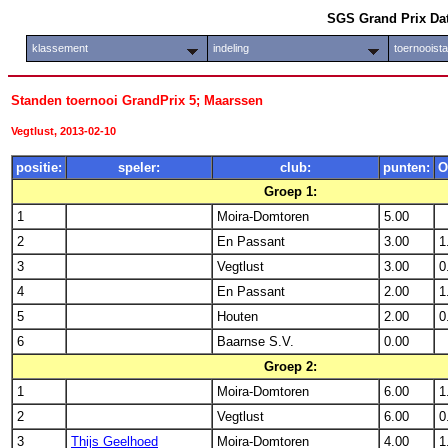
SGS Grand Prix Da
klassement
indeling
toernooist
Standen toernooi GrandPrix 5; Maarssen
Vegtlust, 2013-02-10
positie:
speler:
club:
punten:
O
Groep 1:
1
Moira-Domtoren
5.00
2
En Passant
3.00
1
3
Vegtlust
3.00
0
4
En Passant
2.00
1
5
Houten
2.00
0
6
Baarnse S.V.
0.00
Groep 2:
1
Moira-Domtoren
6.00
1
2
Vegtlust
6.00
0
3
Thijs Geelhoed
Moira-Domtoren
4.00
1