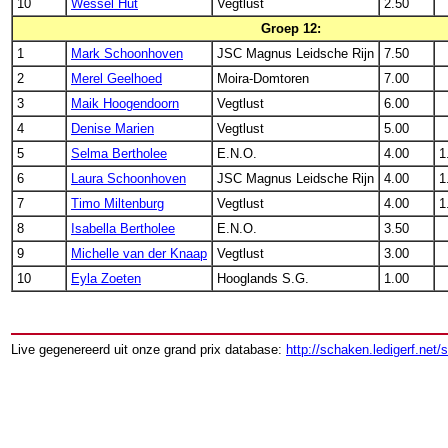
10
Wessel Hut
Vegtlust
2.50
Groep 12:
1
Mark Schoonhoven
JSC Magnus Leidsche Rijn
7.50
2
Merel Geelhoed
Moira-Domtoren
7.00
3
Maik Hoogendoorn
Vegtlust
6.00
4
Denise Marien
Vegtlust
5.00
5
Selma Bertholee
E.N.O.
4.00
1
6
Laura Schoonhoven
JSC Magnus Leidsche Rijn
4.00
1
7
Timo Miltenburg
Vegtlust
4.00
1
8
Isabella Bertholee
E.N.O.
3.50
9
Michelle van der Knaap
Vegtlust
3.00
10
Eyla Zoeten
Hooglands S.G.
1.00
Live gegenereerd uit onze grand prix database:
http://schaken.ledigerf.net/