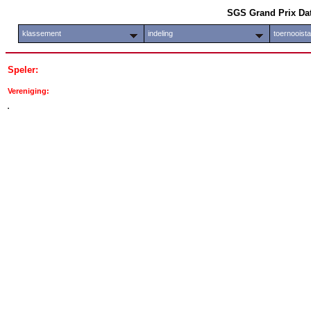
SGS Grand Prix Da
klassement
indeling
toernooist
Speler:
Vereniging: