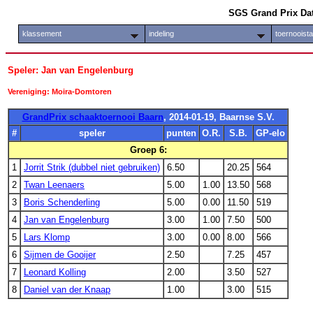
SGS Grand Prix Da
klassement
indeling
toernooist
Speler: Jan van Engelenburg
Vereniging: Moira-Domtoren
GrandPrix schaaktoernooi Baarn
, 2014-01-19, Baarnse S.V.
#
speler
punten
O.R.
S.B.
GP-elo
Groep 6:
1
Jorrit Strik (dubbel niet gebruiken)
6.50
20.25
564
2
Twan Leenaers
5.00
1.00
13.50
568
3
Boris Schenderling
5.00
0.00
11.50
519
4
Jan van Engelenburg
3.00
1.00
7.50
500
5
Lars Klomp
3.00
0.00
8.00
566
6
Sijmen de Gooijer
2.50
7.25
457
7
Leonard Kolling
2.00
3.50
527
8
Daniel van der Knaap
1.00
3.00
515