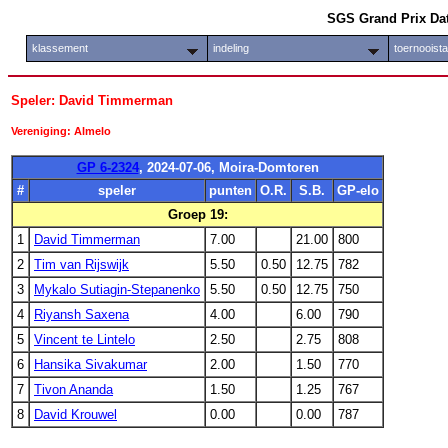
SGS Grand Prix Da
klassement
indeling
toernooist
Speler: David Timmerman
Vereniging: Almelo
GP 6-2324
, 2024-07-06, Moira-Domtoren
#
speler
punten
O.R.
S.B.
GP-elo
Groep 19:
1
David Timmerman
7.00
21.00
800
2
Tim van Rijswijk
5.50
0.50
12.75
782
3
Mykalo Sutiagin-Stepanenko
5.50
0.50
12.75
750
4
Riyansh Saxena
4.00
6.00
790
5
Vincent te Lintelo
2.50
2.75
808
6
Hansika Sivakumar
2.00
1.50
770
7
Tivon Ananda
1.50
1.25
767
8
David Krouwel
0.00
0.00
787