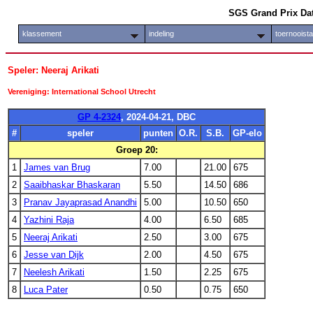
SGS Grand Prix Da
klassement
indeling
toernooist
Speler: Neeraj Arikati
Vereniging: International School Utrecht
GP 4-2324
, 2024-04-21, DBC
#
speler
punten
O.R.
S.B.
GP-elo
Groep 20:
1
James van Brug
7.00
21.00
675
2
Saaibhaskar Bhaskaran
5.50
14.50
686
3
Pranav Jayaprasad Anandhi
5.00
10.50
650
4
Yazhini Raja
4.00
6.50
685
5
Neeraj Arikati
2.50
3.00
675
6
Jesse van Dijk
2.00
4.50
675
7
Neelesh Arikati
1.50
2.25
675
8
Luca Pater
0.50
0.75
650