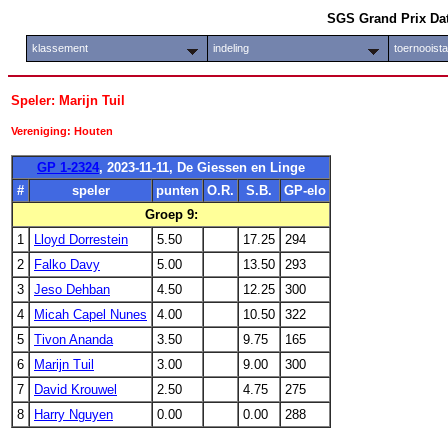
SGS Grand Prix Da
klassement
indeling
toernooist
Speler: Marijn Tuil
Vereniging: Houten
GP 1-2324
, 2023-11-11, De Giessen en Linge
#
speler
punten
O.R.
S.B.
GP-elo
Groep 9:
1
Lloyd Dorrestein
5.50
17.25
294
2
Falko Davy
5.00
13.50
293
3
Jeso Dehban
4.50
12.25
300
4
Micah Capel Nunes
4.00
10.50
322
5
Tivon Ananda
3.50
9.75
165
6
Marijn Tuil
3.00
9.00
300
7
David Krouwel
2.50
4.75
275
8
Harry Nguyen
0.00
0.00
288