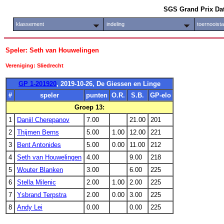
SGS Grand Prix Da
klassement
indeling
toernooist
Speler: Seth van Houwelingen
Vereniging: Sliedrecht
GP 1-201920
, 2019-10-26, De Giessen en Linge
#
speler
punten
O.R.
S.B.
GP-elo
Groep 13:
1
Daniil Cherepanov
7.00
21.00
201
2
Thijmen Berns
5.00
1.00
12.00
221
3
Bent Antonides
5.00
0.00
11.00
212
4
Seth van Houwelingen
4.00
9.00
218
5
Wouter Blanken
3.00
6.00
225
6
Stella Milenic
2.00
1.00
2.00
225
7
Ysbrand Terpstra
2.00
0.00
3.00
225
8
Andy Lei
0.00
0.00
225