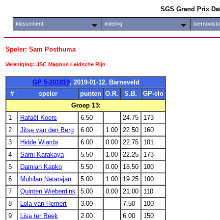
SGS Grand Prix Da
klassement
indeling
toernooist
Speler: Sam Posthuma
Vereniging: JSC Magnus Leidsche Rijn
GP 5-201819
, 2019-01-12, Barneveld
#
speler
punten
O.R.
S.B.
GP-elo
Groep 13:
1
Rafaël Koers
6.50
24.75
173
2
Jitse van den Berg
6.00
1.00
22.50
160
3
Hidde Wiarda
6.00
0.00
22.75
101
4
Sami Karakaya
5.50
1.00
22.25
173
5
Damian Kapko
5.50
0.00
18.50
100
6
Muhilan Natarajan
5.00
1.00
19.25
100
7
Quinten Wieberdink
5.00
0.00
21.00
110
8
Lola van Hemert
3.00
7.50
100
9
Lisa ter Beek
2.00
6.00
150