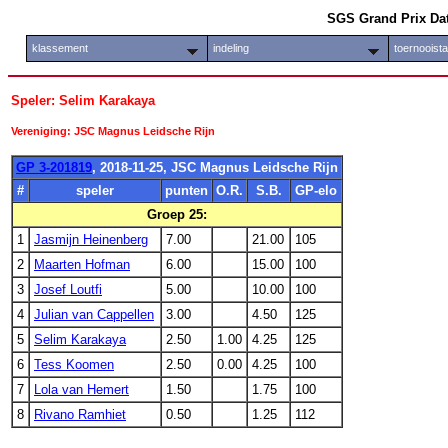
SGS Grand Prix Da
klassement
indeling
toernooist
Speler: Selim Karakaya
Vereniging: JSC Magnus Leidsche Rijn
GP 3-201819
, 2018-11-25, JSC Magnus Leidsche Rijn
#
speler
punten
O.R.
S.B.
GP-elo
Groep 25:
1
Jasmijn Heinenberg
7.00
21.00
105
2
Maarten Hofman
6.00
15.00
100
3
Josef Loutfi
5.00
10.00
100
4
Julian van Cappellen
3.00
4.50
125
5
Selim Karakaya
2.50
1.00
4.25
125
6
Tess Koomen
2.50
0.00
4.25
100
7
Lola van Hemert
1.50
1.75
100
8
Rivano Ramhiet
0.50
1.25
112