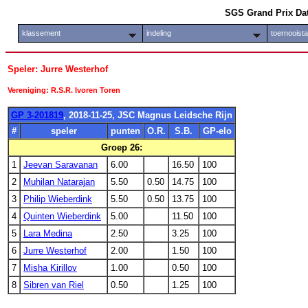
SGS Grand Prix Da
klassement
indeling
toernooist
Speler: Jurre Westerhof
Vereniging: R.S.R. Ivoren Toren
GP 3-201819
, 2018-11-25, JSC Magnus Leidsche Rijn
#
speler
punten
O.R.
S.B.
GP-elo
Groep 26:
1
Jeevan Saravanan
6.00
16.50
100
2
Muhilan Natarajan
5.50
0.50
14.75
100
3
Philip Wieberdink
5.50
0.50
13.75
100
4
Quinten Wieberdink
5.00
11.50
100
5
Lara Medina
2.50
3.25
100
6
Jurre Westerhof
2.00
1.50
100
7
Misha Kirillov
1.00
0.50
100
8
Sibren van Riel
0.50
1.25
100