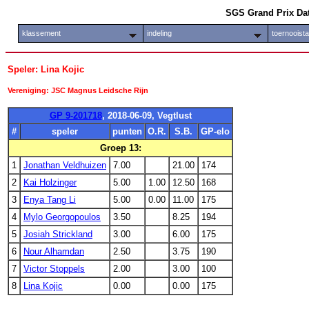
SGS Grand Prix Da
klassement
indeling
toernooist
Speler: Lina Kojic
Vereniging: JSC Magnus Leidsche Rijn
GP 9-201718
, 2018-06-09, Vegtlust
#
speler
punten
O.R.
S.B.
GP-elo
Groep 13:
1
Jonathan Veldhuizen
7.00
21.00
174
2
Kai Holzinger
5.00
1.00
12.50
168
3
Enya Tang Li
5.00
0.00
11.00
175
4
Mylo Georgopoulos
3.50
8.25
194
5
Josiah Strickland
3.00
6.00
175
6
Nour Alhamdan
2.50
3.75
190
7
Victor Stoppels
2.00
3.00
100
8
Lina Kojic
0.00
0.00
175