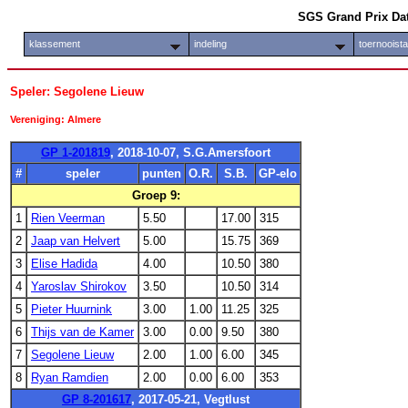
SGS Grand Prix Da
klassement
indeling
toernooist
Speler: Segolene Lieuw
Vereniging: Almere
GP 1-201819
, 2018-10-07, S.G.Amersfoort
#
speler
punten
O.R.
S.B.
GP-elo
Groep 9:
1
Rien Veerman
5.50
17.00
315
2
Jaap van Helvert
5.00
15.75
369
3
Elise Hadida
4.00
10.50
380
4
Yaroslav Shirokov
3.50
10.50
314
5
Pieter Huurnink
3.00
1.00
11.25
325
6
Thijs van de Kamer
3.00
0.00
9.50
380
7
Segolene Lieuw
2.00
1.00
6.00
345
8
Ryan Ramdien
2.00
0.00
6.00
353
GP 8-201617
, 2017-05-21, Vegtlust