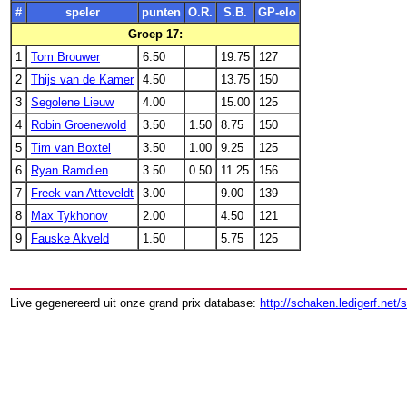
#
speler
punten
O.R.
S.B.
GP-elo
Groep 17:
1
Tom Brouwer
6.50
19.75
127
2
Thijs van de Kamer
4.50
13.75
150
3
Segolene Lieuw
4.00
15.00
125
4
Robin Groenewold
3.50
1.50
8.75
150
5
Tim van Boxtel
3.50
1.00
9.25
125
6
Ryan Ramdien
3.50
0.50
11.25
156
7
Freek van Atteveldt
3.00
9.00
139
8
Max Tykhonov
2.00
4.50
121
9
Fauske Akveld
1.50
5.75
125
Live gegenereerd uit onze grand prix database:
http://schaken.ledigerf.net/