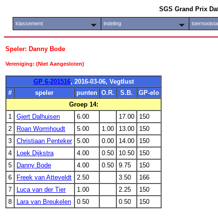
SGS Grand Prix Da
klassement
indeling
toernooist
Speler: Danny Bode
Vereniging: (Niet Aangesloten)
GP 6-201516
, 2016-03-06, Vegtlust
#
speler
punten
O.R.
S.B.
GP-elo
Groep 14:
1
Gjert Dalhuisen
6.00
17.00
150
2
Roan Wormhoudt
5.00
1.00
13.00
150
3
Christiaan Penteker
5.00
0.00
14.00
150
4
Loek Dijkstra
4.00
0.50
10.50
150
5
Danny Bode
4.00
0.50
9.75
150
6
Freek van Atteveldt
2.50
3.50
166
7
Luca van der Tier
1.00
2.25
150
8
Lara van Breukelen
0.50
0.50
150