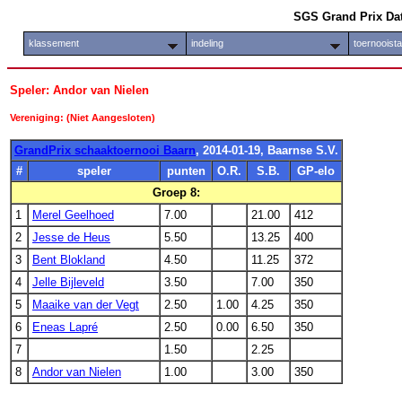
SGS Grand Prix Da
klassement
indeling
toernooist
Speler: Andor van Nielen
Vereniging: (Niet Aangesloten)
GrandPrix schaaktoernooi Baarn
, 2014-01-19, Baarnse S.V.
#
speler
punten
O.R.
S.B.
GP-elo
Groep 8:
1
Merel Geelhoed
7.00
21.00
412
2
Jesse de Heus
5.50
13.25
400
3
Bent Blokland
4.50
11.25
372
4
Jelle Bijleveld
3.50
7.00
350
5
Maaike van der Vegt
2.50
1.00
4.25
350
6
Eneas Lapré
2.50
0.00
6.50
350
7
1.50
2.25
8
Andor van Nielen
1.00
3.00
350