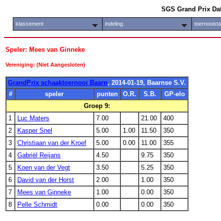
SGS Grand Prix Da
klassement
indeling
toernooist
Speler: Mees van Ginneke
Vereniging: (Niet Aangesloten)
GrandPrix schaaktoernooi Baarn
, 2014-01-19, Baarnse S.V.
#
speler
punten
O.R.
S.B.
GP-elo
Groep 9:
1
Luc Maters
7.00
21.00
400
2
Kasper Snel
5.00
1.00
11.50
350
3
Christiaan van der Kroef
5.00
0.00
11.00
355
4
Gabriël Reijans
4.50
9.75
350
5
Koen van der Vegt
3.50
5.25
350
6
David van der Horst
2.00
1.00
350
7
Mees van Ginneke
1.00
0.00
350
8
Pelle Schmidt
0.00
0.00
350