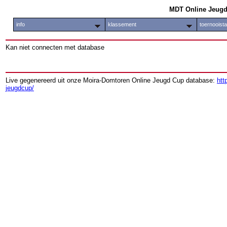
MDT Online Jeug
info
klassement
toernooist
Kan niet connecten met database
Live gegenereerd uit onze Moira-Domtoren Online Jeugd Cup database:
htt
jeugdcup/