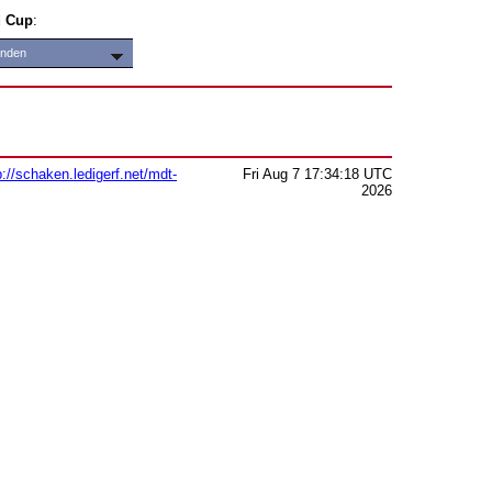
d Cup
:
anden
p://schaken.ledigerf.net/mdt-
Fri Aug 7 17:34:18 UTC
2026