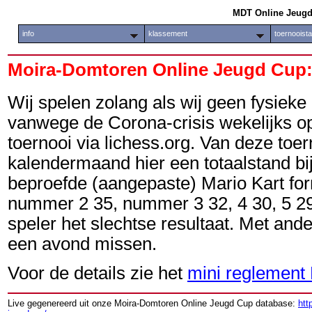
MDT Online Jeug
info
klassement
toernooist
Moira-Domtoren Online Jeugd Cup
Wij spelen zolang als wij geen fysie
vanwege de Corona-crisis wekelijks op
toernooi via lichess.org. Van deze toe
kalendermaand hier een totaalstand b
beproefde (aangepaste) Mario Kart fo
nummer 2 35, nummer 3 32, 4 30, 5 29 
speler het slechtse resultaat. Met an
een avond missen.
Voor de details zie het
mini reglemen
Live gegenereerd uit onze Moira-Domtoren Online Jeugd Cup database:
htt